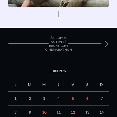
À PROPOS
ACTIVITÉ
RECHERCHE
CINÉMARATHON
JUIN 2026
L
M
M
J
V
S
D
1
2
3
4
5
6
7
8
9
10
11
12
13
14