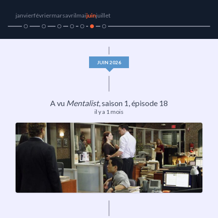
janvier
février
mars
avril
mai
juin
juillet
JUIN 2026
A vu
Mentalist
,
saison 1
, épisode 18
il y a 1 mois