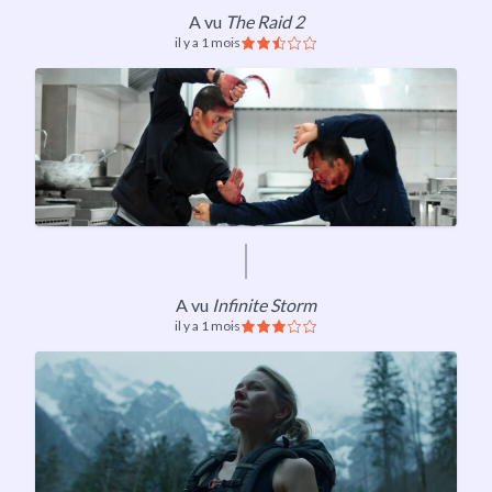
A vu
The Raid 2
il y a 1 mois
A vu
Infinite Storm
il y a 1 mois