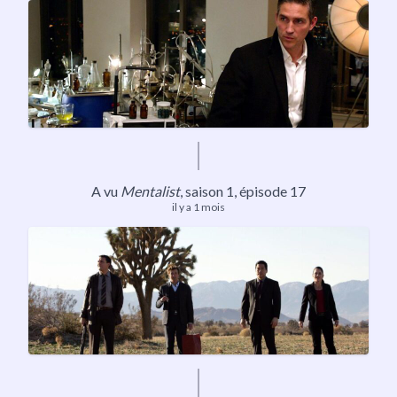
A vu
Mentalist
,
saison 1
, épisode 17
il y a 1 mois