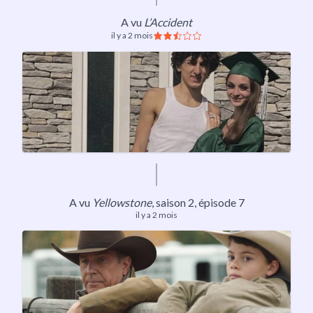
A vu
L’Accident
il y a 2 mois
A vu
Yellowstone
,
saison 2
, épisode 7
il y a 2 mois