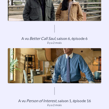
A vu
Better Call Saul
,
saison 6
, épisode 6
il y a 2 mois
A vu
Person of Interest
,
saison 1
, épisode 16
il y a 2 mois