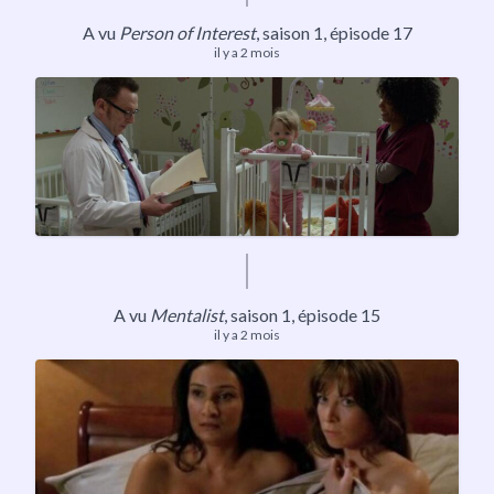
A vu
Person of Interest
,
saison 1
, épisode 17
il y a 2 mois
A vu
Mentalist
,
saison 1
, épisode 15
il y a 2 mois