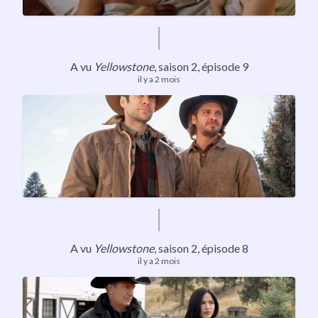
A vu
Yellowstone
,
saison 2
, épisode 9
il y a 2 mois
A vu
Yellowstone
,
saison 2
, épisode 8
il y a 2 mois