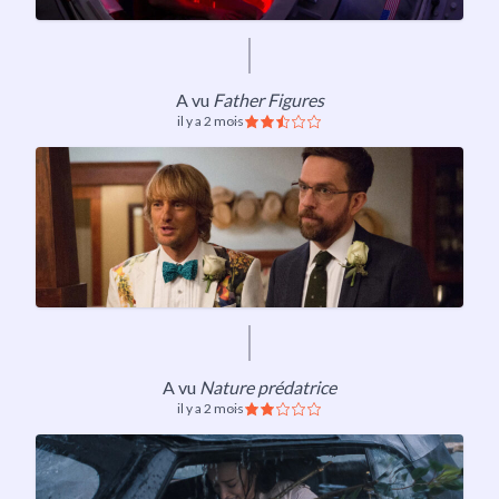
A vu
Father Figures
il y a 2 mois
A vu
Nature prédatrice
il y a 2 mois