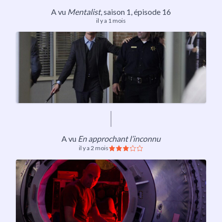
A vu
Mentalist
,
saison 1
, épisode 16
il y a 1 mois
A vu
En approchant l’inconnu
il y a 2 mois