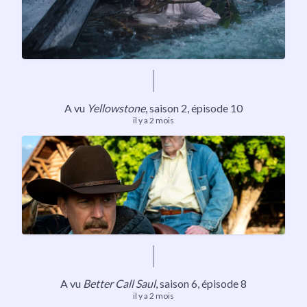
A vu
Yellowstone
,
saison 2
, épisode 10
il y a 2 mois
A vu
Better Call Saul
,
saison 6
, épisode 8
il y a 2 mois