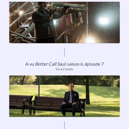
A vu
Better Call Saul
,
saison 6
, épisode 7
il y a 2 mois