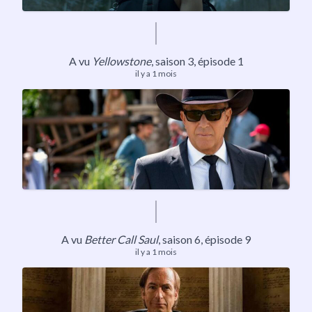
A vu
Yellowstone
,
saison 3
, épisode 1
il y a 1 mois
A vu
Better Call Saul
,
saison 6
, épisode 9
il y a 1 mois