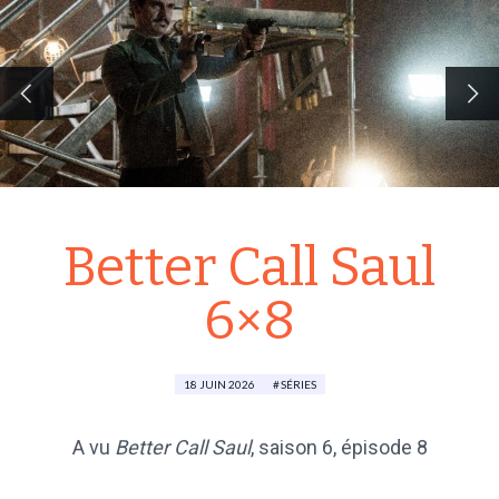
Better Call Saul
6×8
18 JUIN 2026
SÉRIES
A vu
Better Call Saul
,
saison 6
, épisode 8