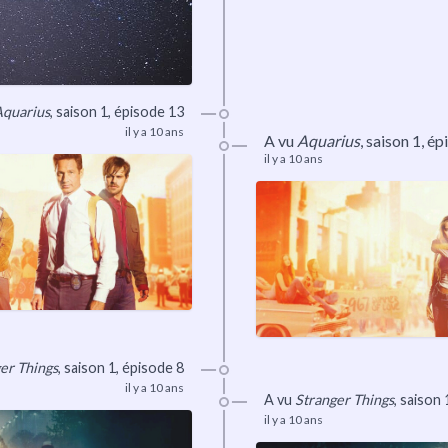
Aquarius
, saison 1, épisode 13
il y a 10 ans
A vu
Aquarius
, saison 1, é
il y a 10 ans
er Things
, saison 1, épisode 8
il y a 10 ans
A vu
Stranger Things
, saison 
il y a 10 ans