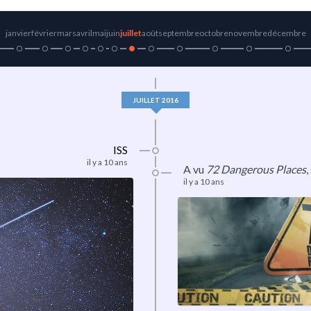
janvier
février
mars
avril
mai
juin
juillet
août
septembre
octobre
novembre
décembre
JUILLET 2016
ISS
il y a 10 ans
A vu
72 Dangerous Places
,
il y a 10 ans