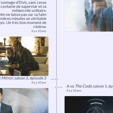
rsonnage d’Elvis, sans cesse
 costume de superstar et sa
mélancolie solitaire.
ilm ne laisse pas sur sa faim
remières minutes un véritable
es. Un très bon moment de
cinéma.
il y a 10 ans
k Mirror
,
saison 2
, épisode 2
il y a 10 ans
​A vu
The Code,
saison 1, é
il y a 10 ans