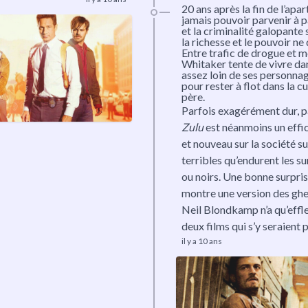
20 ans après la fin de l’apa
jamais pouvoir parvenir à p
et la criminalité galopante
la richesse et le pouvoir ne
Entre trafic de drogue et m
Whitaker tente de vivre da
assez loin de ses personnage
pour rester à flot dans la cu
père.
Parfois exagérément dur, p
Zulu
est néanmoins un effic
et nouveau sur la société su
terribles qu’endurent les su
ou noirs. Une bonne surpris
montre une version des ghet
Neil Blondkamp n’a qu’effl
deux films qui s’y seraient 
il y a 10 ans