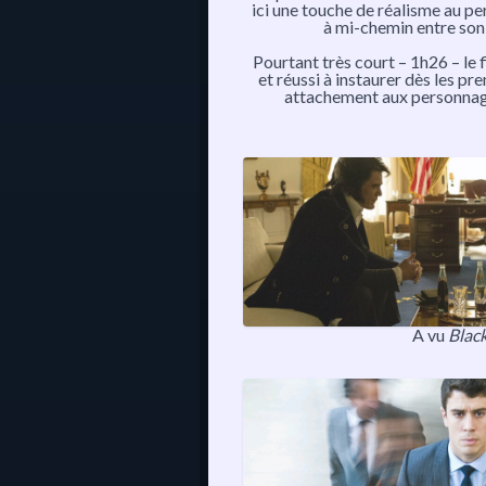
ici une touche de réalisme au pe
à mi-chemin entre son
Pourtant très court – 1h26 – le f
et réussi à instaurer dès les p
attachement aux personnag
A vu
Blac