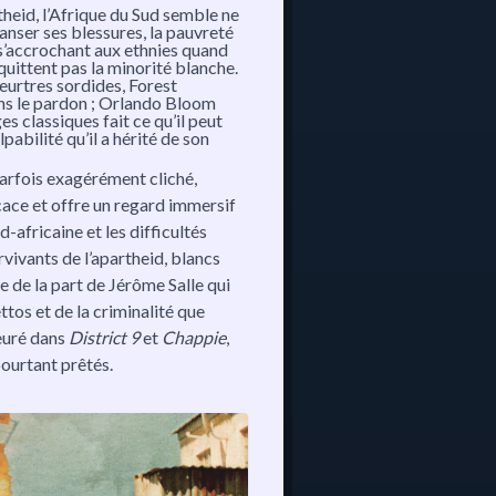
rtheid, l’Afrique du Sud semble ne
anser ses blessures, la pauvreté
 s’accrochant aux ethnies quand
 quittent pas la minorité blanche.
eurtres sordides, Forest
ns le pardon ; Orlando Bloom
s classiques fait ce qu’il peut
lpabilité qu’il a hérité de son
arfois exagérément cliché,
ace et offre un regard immersif
d-africaine et les difficultés
rvivants de l’apartheid, blancs
e de la part de Jérôme Salle qui
tos et de la criminalité que
euré dans
District 9
et
Chappie
,
pourtant prêtés.