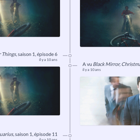
r Things
, saison 1, épisode 6
il y a 10 ans
A vu
Black Mirror, Christm
il y a 10 ans
uarius
, saison 1, épisode 11
il y a 10 ans