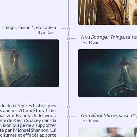
 Things, saison 1, épisode 5
il y a 10 ans
A vu
Stranger Things
, sais
il y a 10 ans
 de deux figures historiques
s années 70 aux États-Unis.
 pas voir Franck Underwood
A vu
Black Mirror
,
saison 2
nce de Kevin Spacey dans la
il y a 10 ans
Nixon qui peine à supporter
été par Michael Shannon. Lui
aciturnes et effacés apporte