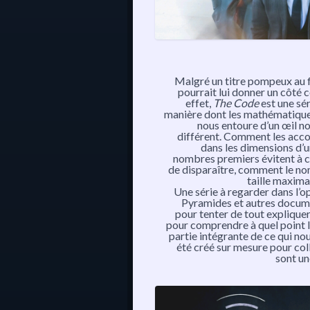
Malgré un titre pompeux au f
pourrait lui donner un côté 
effet,
The Code
est une sér
manière dont les mathématique
nous entoure d’un œil n
différent. Comment les acco
dans les dimensions d’
nombres premiers évitent à c
de disparaître, comment le no
taille maxima
Une série à regarder dans l’o
Pyramides et autres docum
pour tenter de tout explique
pour comprendre à quel point 
partie intégrante de ce qui nou
été créé sur mesure pour colle
sont un