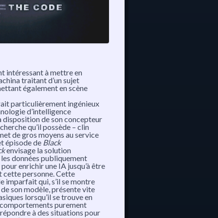
t intéressant à mettre en
china
traitant d’un sujet
mettant également en scène
ait particulièrement ingénieux
hnologie d’intelligence
 à disposition de son concepteur
cherche qu’il possède – clin
 met de gros moyens au service
cet épisode de
Black
ck
envisage la solution
ser les données publiquement
pour enrichir une IA jusqu’à être
t cette personne. Cette
imparfait qui, s’il se montre
 de son modèle, présente vite
siques lorsqu’il se trouve en
des comportements purement
 répondre à des situations pour