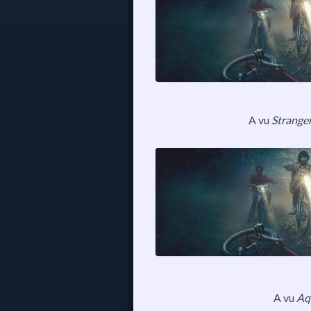
A vu
Strange
A vu
Aq