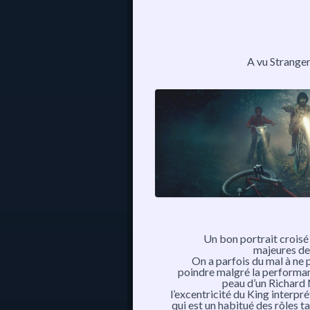
A vu Stranger
Un bon portrait croisé
majeures de
On a parfois du mal à ne
poindre malgré la performa
peau d’un Richard 
l’excentricité du King interpr
qui est un habitué des rôles t