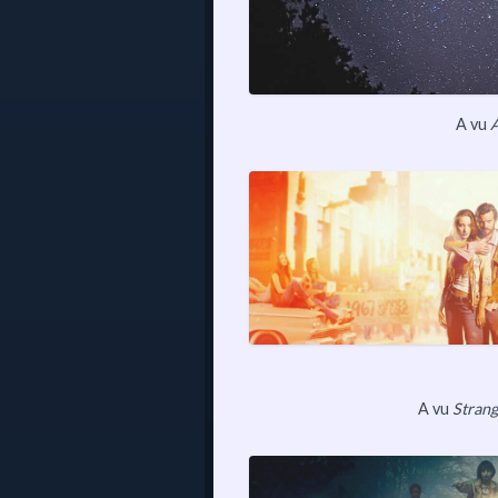
A vu
A vu
Strang