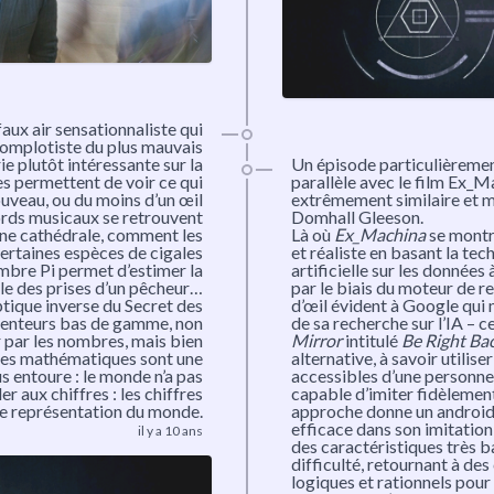
aux air sensationnaliste qui
complotiste du plus mauvais
ie plutôt intéressante sur la
Un épisode particulièremen
s permettent de voir ce qui
parallèle avec le film
Ex_Ma
ouveau, ou du moins d’un œil
extrêmement similaire et 
rds musicaux se retrouvent
Domhall Gleeson.
une cathédrale, comment les
Là où
Ex_Machina
se montr
ertaines espèces de cigales
et réaliste en basant la tec
mbre Pi permet d’estimer la
artificielle sur les données
le des prises d’un pêcheur…
par le biais du moteur de re
ptique inverse du Secret des
d’œil évident à Google qui
enteurs bas de gamme, non
de sa recherche sur l’IA – 
r par les nombres, mais bien
Mirror
intitulé
Be Right Ba
les mathématiques sont une
alternative, à savoir utili
s entoure : le monde n’a pas
accessibles d’une personne 
r aux chiffres : les chiffres
capable d’imiter fidèlemen
e représentation du monde.
approche donne un androide 
efficace dans son imitation
il y a 10 ans
des caractéristiques très ba
difficulté, retournant à 
logiques et rationnels pour