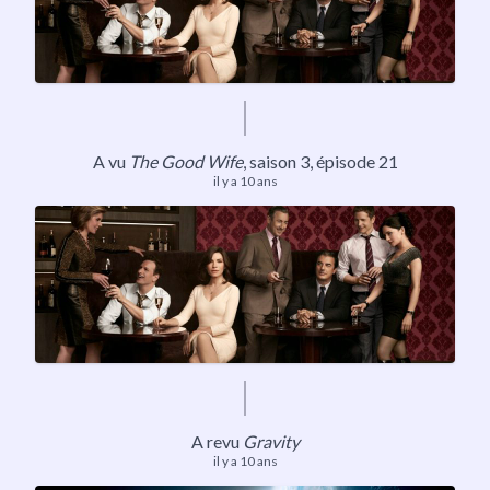
A vu
The Good Wife
, saison 3, épisode 21
il y a 10 ans
A revu
Gravity
il y a 10 ans