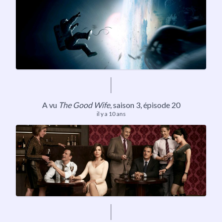
A vu
The Good Wife
,
saison 3
, épisode 20
il y a 10 ans