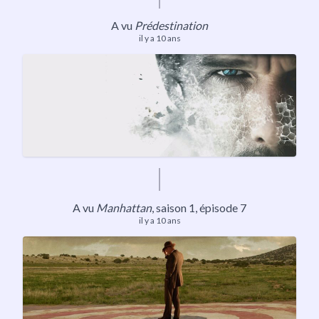
A vu
Prédestination
il y a 10 ans
​A vu
Manhattan
, saison 1, épisode 7
il y a 10 ans