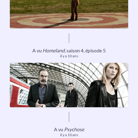
A vu
Homeland
,
saison 4
, épisode 5
il y a 10 ans
A vu
Psychose
il y a 10 ans