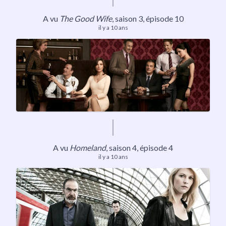
A vu
The Good Wife
, saison 3, épisode 10
il y a 10 ans
A vu
Homeland
,
saison 4
, épisode 4
il y a 10 ans