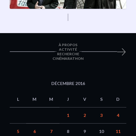
À PROPOS
ACTIVITÉ
RECHERCHE
CINÉMARATHON
DÉCEMBRE 2016
L
M
M
J
V
S
D
1
2
3
4
5
6
7
8
9
10
11