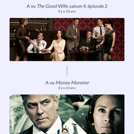
A vu
The Good Wife
, saison 4, épisode 2
il y a 10 ans
A vu
Money Monster
il y a 10 ans