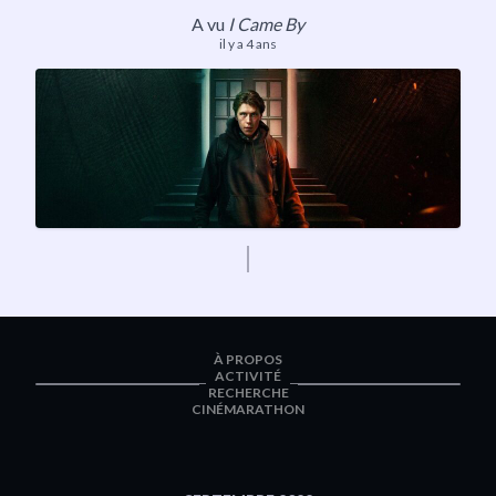
A vu
I Came By
il y a 4 ans
À PROPOS
ACTIVITÉ
RECHERCHE
CINÉMARATHON