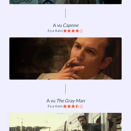
A vu
Capone
il y a 4 ans
A vu
The Gray Man
il y a 4 ans