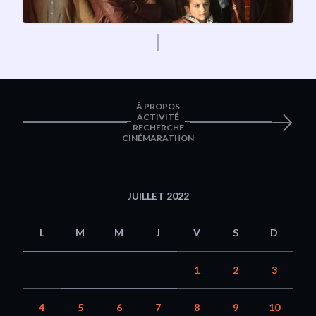
À PROPOS
ACTIVITÉ
RECHERCHE
CINÉMARATHON
JUILLET 2022
L
M
M
J
V
S
D
1
2
3
4
5
6
7
8
9
10