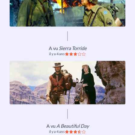
A vu
Sierra Torride
il y a 4 ans
A vu
A Beautiful Day
il y a 4 ans