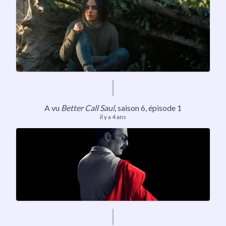
A vu
Better Call Saul
,
saison 6
, épisode 1
il y a 4 ans