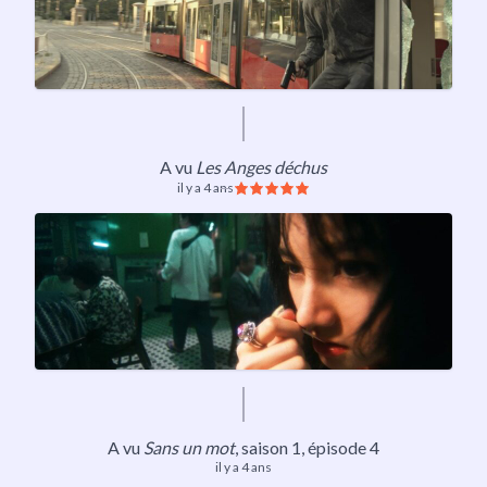
A vu
Les Anges déchus
il y a 4 ans
A vu
Sans un mot
,
saison 1
, épisode 4
il y a 4 ans