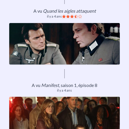
A vu
Quand les aigles attaquent
il y a 4 ans
A vu
Manifest
,
saison 1
, épisode 8
il y a 4 ans