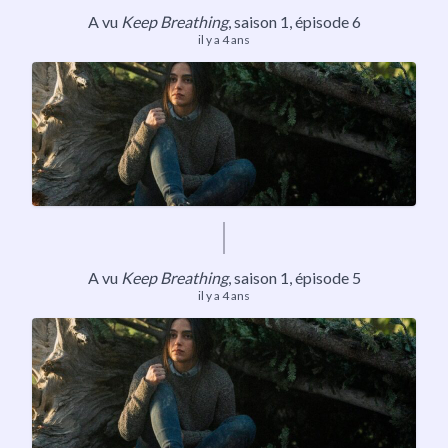
A vu
Keep Breathing
,
saison 1
, épisode 6
il y a 4 ans
A vu
Keep Breathing
,
saison 1
, épisode 5
il y a 4 ans