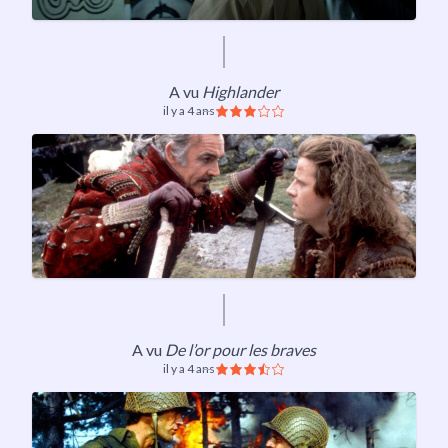
A vu
Highlander
il y a 4 ans
A vu
De l’or pour les braves
il y a 4 ans