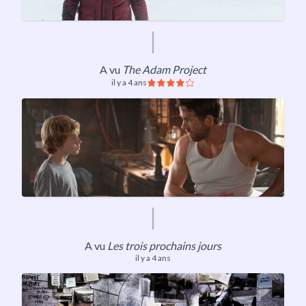
A vu
The Adam Project
il y a 4 ans
A vu
Les trois prochains jours
il y a 4 ans