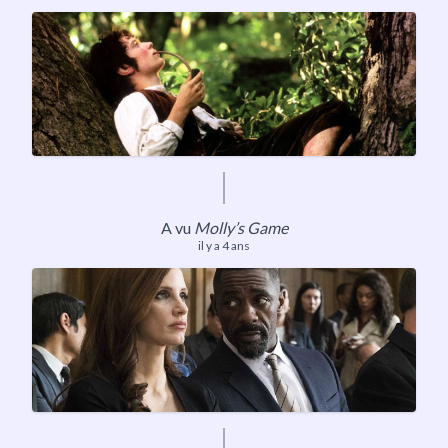
A vu
Molly’s Game
il y a 4 ans