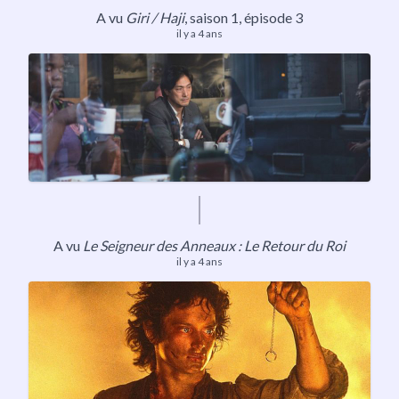
A vu
Giri / Haji
,
saison 1
, épisode 3
il y a 4 ans
A vu
Le Seigneur des Anneaux : Le Retour du Roi
il y a 4 ans