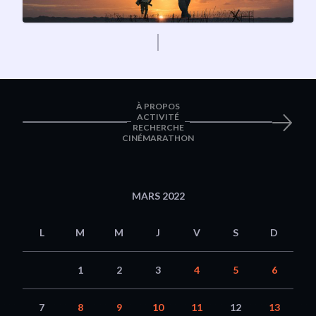
À PROPOS
ACTIVITÉ
RECHERCHE
CINÉMARATHON
MARS 2022
L
M
M
J
V
S
D
1
2
3
4
5
6
7
8
9
10
11
12
13