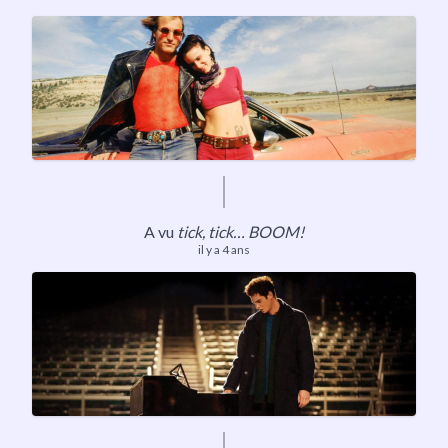
A vu
tick, tick… BOOM!
il y a 4 ans