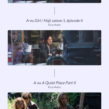
A vu
Giri / Haji
,
saison 1
, épisode 4
il y a 4 ans
A vu
A Quiet Place Part II
il y a 4 ans