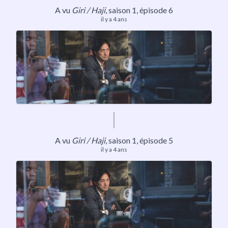
A vu
Giri / Haji
,
saison 1
, épisode 6
il y a 4 ans
A vu
Giri / Haji
,
saison 1
, épisode 5
il y a 4 ans