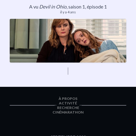
A vu
Devil in Ohio
,
saison 1
, épisode 1
il y a 4 ans
À PROPOS
ACTIVITÉ
RECHERCHE
CINÉMARATHON