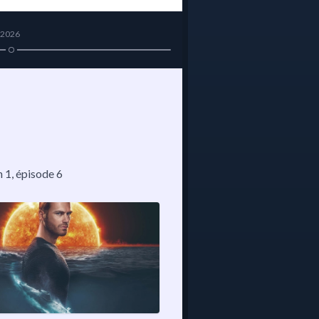
2026
n 1
, épisode 6