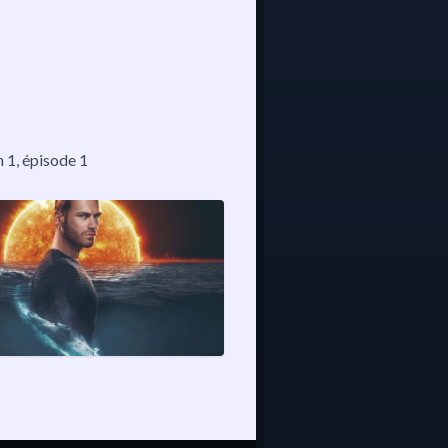
n 1
, épisode 1