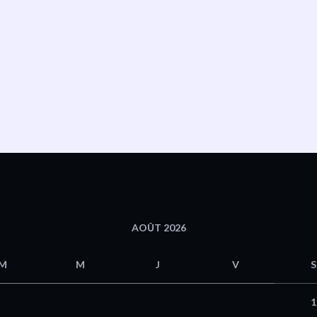
AOÛT 2026
M
M
J
V
S
1