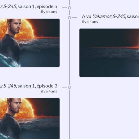
z S-245
,
saison 1
, épisode 5
il y a 4 ans
A vu
Yakamoz S-245
,
saiso
il y a 4 ans
z S-245
,
saison 1
, épisode 3
il y a 4 ans