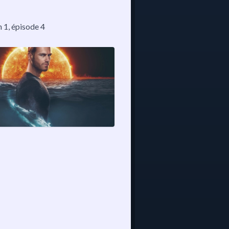
n 1
, épisode 4