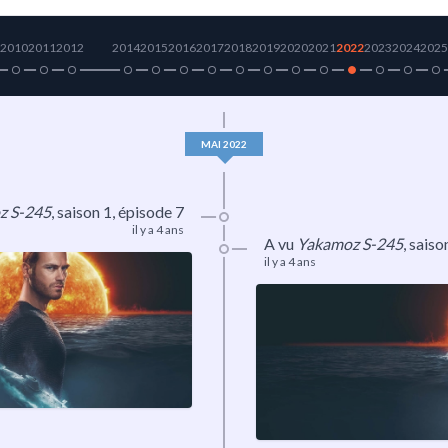
2010
2011
2012
2014
2015
2016
2017
2018
2019
2020
2021
2022
2023
2024
2025
MAI 2022
z S-245
,
saison 1
, épisode 7
il y a 4 ans
A vu
Yakamoz S-245
,
saiso
il y a 4 ans