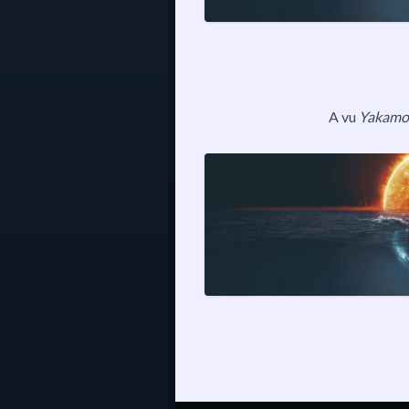
A vu
Yakamo