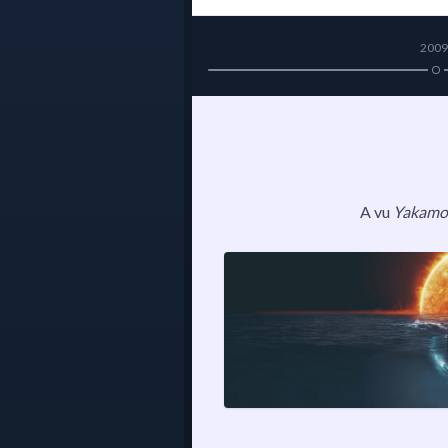
2009
A vu
Yakamo