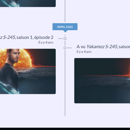
AVRIL 2022
z S-245
,
saison 1
, épisode 2
il y a 4 ans
A vu
Yakamoz S-245
,
saiso
il y a 4 ans