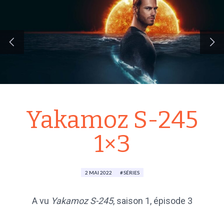
Yakamoz S-245
1×3
2 MAI 2022
SÉRIES
A vu
Yakamoz S-245
,
saison 1
, épisode 3