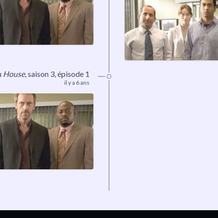
u
House
,
saison 3
, épisode 1
il y a 6 ans