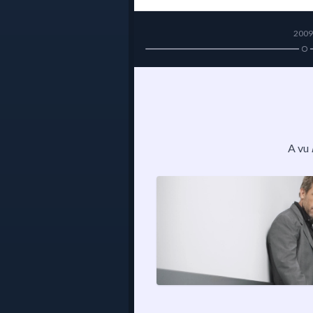
2009
A vu