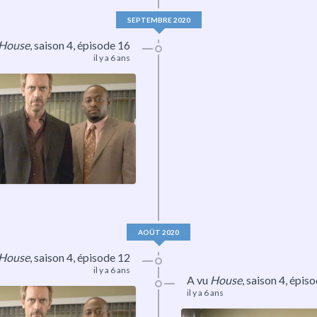
SEPTEMBRE 2020
House
,
saison 4
, épisode 16
il y a 6 ans
AOÛT 2020
House
,
saison 4
, épisode 12
il y a 6 ans
A vu
House
,
saison 4
, épis
il y a 6 ans