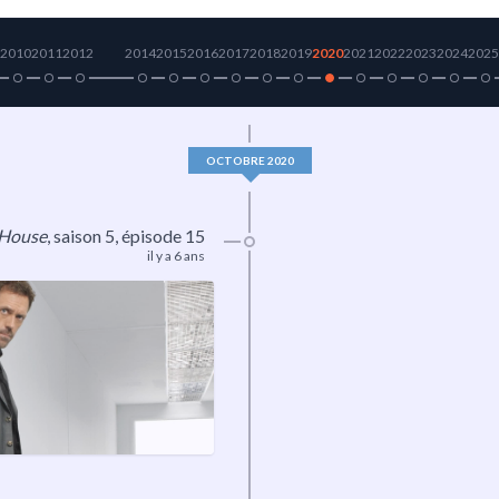
2010
2011
2012
2014
2015
2016
2017
2018
2019
2020
2021
2022
2023
2024
2025
OCTOBRE 2020
House
,
saison 5
, épisode 15
il y a 6 ans