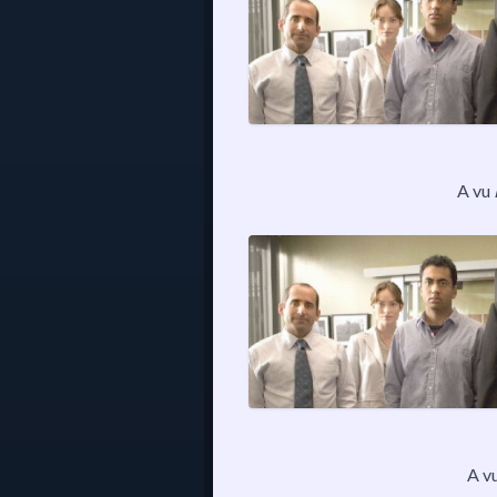
A vu
A v