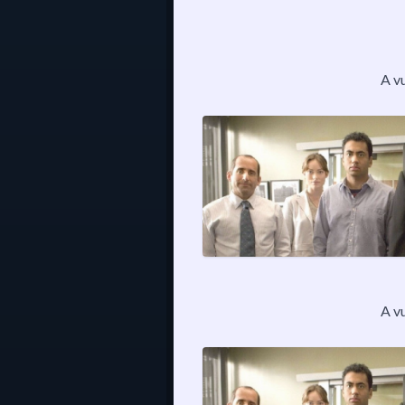
A v
A v