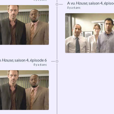
A vu
House
,
saison 4
, épis
il y a 6 ans
u
House
,
saison 4
, épisode 6
il y a 6 ans