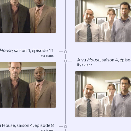
House
,
saison 4
, épisode 11
il y a 6 ans
A vu
House
,
saison 4
, épis
il y a 6 ans
u House, saison 4, épisode 8
il y a 6 ans