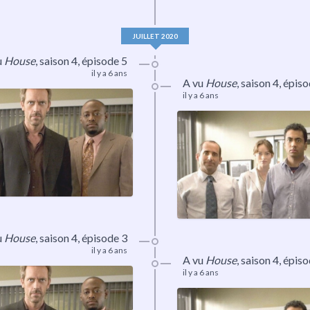
JUILLET 2020
u
House
,
saison 4
, épisode 5
il y a 6 ans
A vu
House
,
saison 4
, épis
il y a 6 ans
u
House
,
saison 4
, épisode 3
il y a 6 ans
A vu
House
,
saison 4
, épis
il y a 6 ans