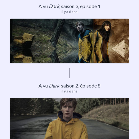
A vu
Dark
,
saison 3
, épisode 1
il y a 6 ans
A vu
Dark
,
saison 2
, épisode 8
il y a 6 ans