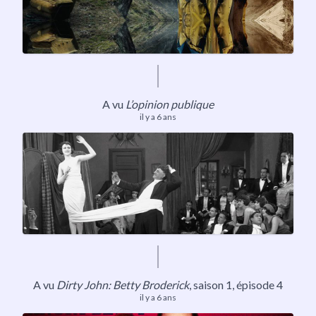
A vu
L’opinion publique
il y a 6 ans
A vu
Dirty John: Betty Broderick
,
saison 1
, épisode 4
il y a 6 ans