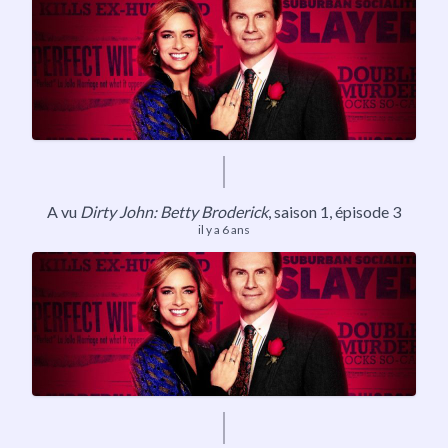
A vu
Dirty John: Betty Broderick
,
saison 1
, épisode 3
il y a 6 ans