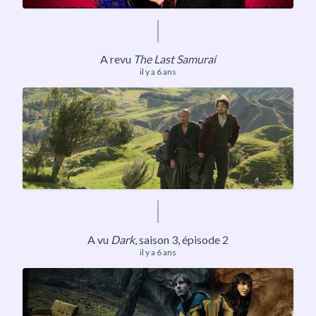
A revu
The Last Samurai
il y a 6 ans
A vu
Dark
,
saison 3
, épisode 2
il y a 6 ans