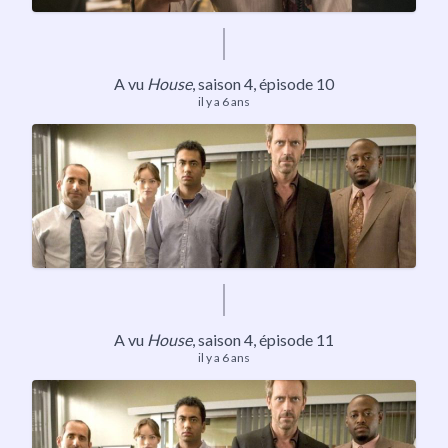
A vu
House
,
saison 4
, épisode 10
il y a 6 ans
A vu
House
,
saison 4
, épisode 11
il y a 6 ans