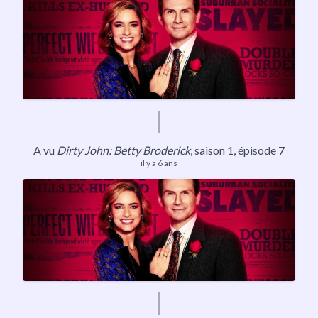
A vu
Dirty John: Betty Broderick
,
saison 1
, épisode 7
il y a 6 ans