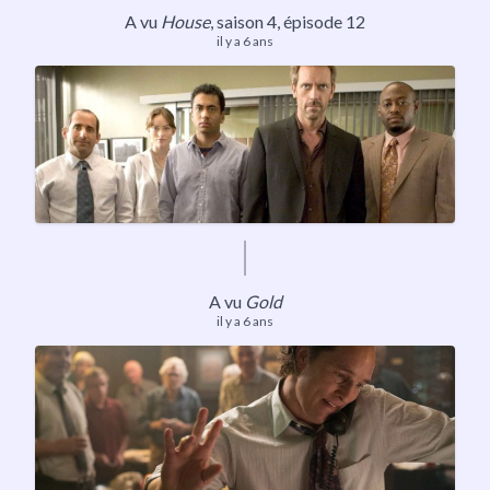
A vu
House
,
saison 4
, épisode 12
il y a 6 ans
A vu
Gold
il y a 6 ans