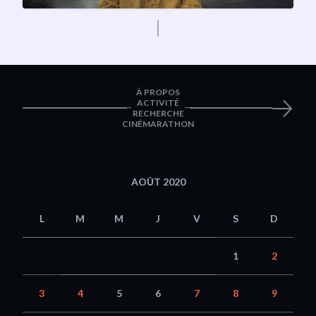
À PROPOS
ACTIVITÉ
RECHERCHE
CINÉMARATHON
AOÛT 2020
L
M
M
J
V
S
D
1
2
3
4
5
6
7
8
9