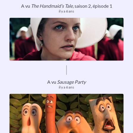
A vu
The Handmaid’s Tale
, saison 2, épisode 1
il y a 6 ans
A vu
Sausage Party
il y a 6 ans