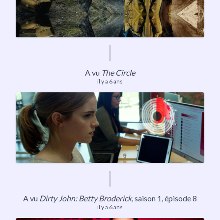
A vu
The Circle
il y a 6 ans
A vu
Dirty John: Betty Broderick
,
saison 1
, épisode 8
il y a 6 ans