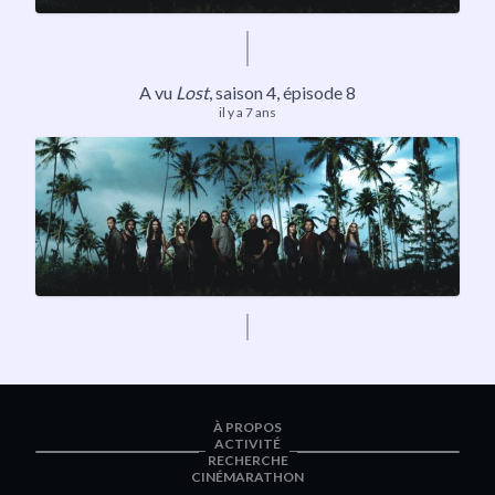
A vu
Lost
,
saison 4
, épisode 8
il y a 7 ans
À PROPOS
ACTIVITÉ
RECHERCHE
CINÉMARATHON