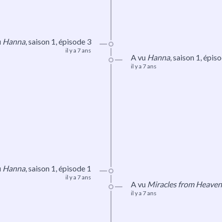
u
Hanna
,
saison 1
, épisode 3
il y a 7 ans
A vu
Hanna
,
saison 1
, épis
il y a 7 ans
u
Hanna
,
saison 1
, épisode 1
il y a 7 ans
A vu
Miracles from Heaven
il y a 7 ans