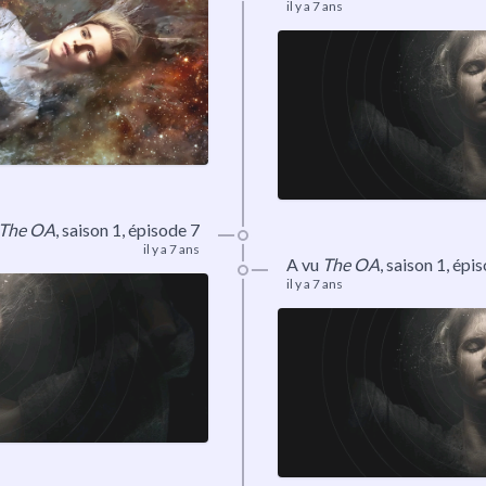
il y a 7 ans
The OA
,
saison 1
, épisode 7
il y a 7 ans
A vu
The OA
,
saison 1
, épi
il y a 7 ans