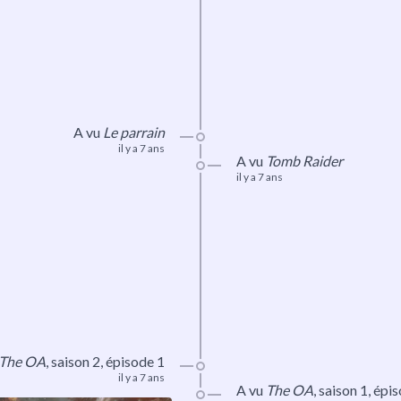
A vu
Le parrain
il y a 7 ans
A vu
Tomb Raider
il y a 7 ans
The OA
,
saison 2
, épisode 1
il y a 7 ans
A vu
The OA
,
saison 1
, épi