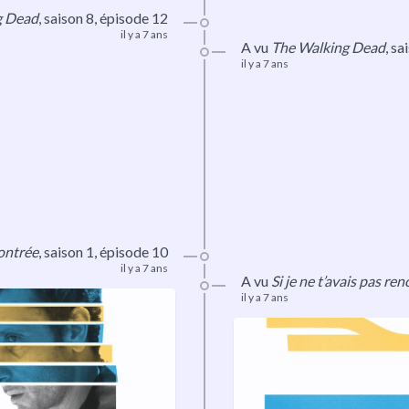
g Dead
,
saison 8
, épisode 12
il y a 7 ans
A vu
The Walking Dead
,
sa
il y a 7 ans
contrée
, saison 1, épisode 10
il y a 7 ans
A vu
Si je ne t’avais pas re
il y a 7 ans