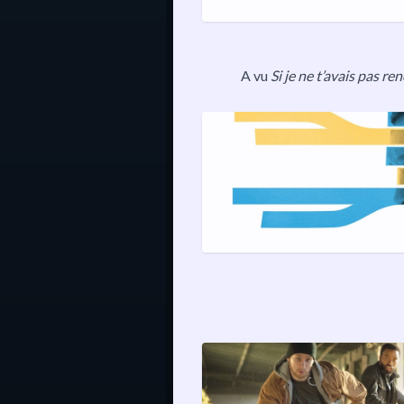
A vu
Si je ne t’avais pas re