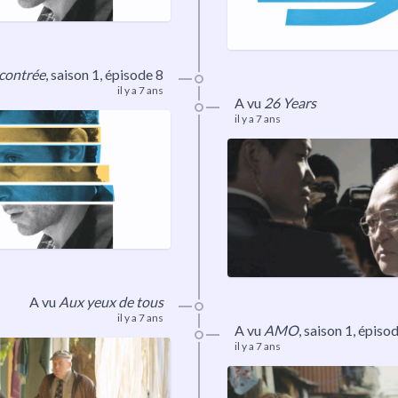
ncontrée
, saison 1, épisode 8
il y a 7 ans
A vu
26 Years
il y a 7 ans
A vu
Aux yeux de tous
il y a 7 ans
A vu
AMO
,
saison 1
, épiso
il y a 7 ans