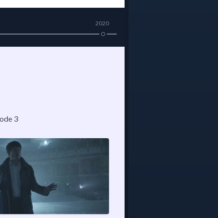
2020
sode 3