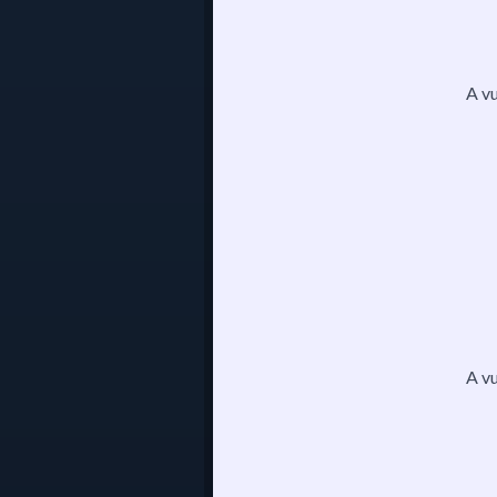
A v
A v