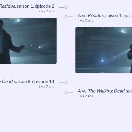
Residue
,
saison 1
, épisode 2
il y a 7 ans
A vu
Residue
,
saison 1
, épi
il y a 7 ans
g Dead
,
saison 8
, épisode 14
il y a 7 ans
A vu
The Walking Dead
,
sa
il y a 7 ans