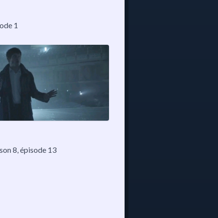
sode 1
ison 8
, épisode 13