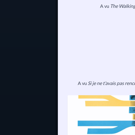
A vu
The Walkin
A vu
Si je ne t’avais pas ren