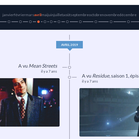
janvier
février
mars
avril
mai
juin
juillet
août
septembre
octobre
novembre
décembre
AVRIL 2019
A vu
Mean Streets
il y a 7 ans
A vu
Residue
,
saison 1
, épi
il y a 7 ans