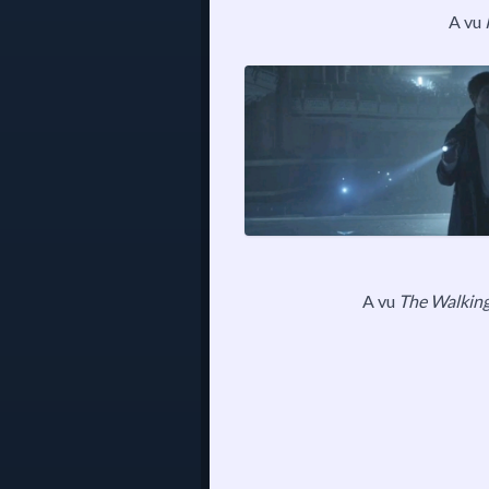
A vu
A vu
The Walkin