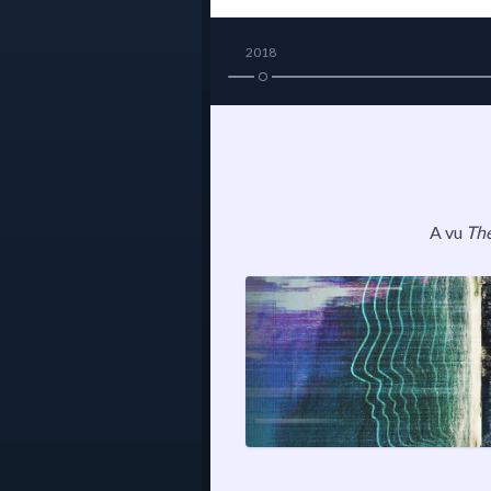
2018
A vu
The