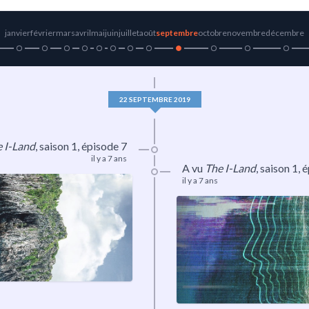
janvier
février
mars
avril
mai
juin
juillet
août
septembre
octobre
novembre
décembre
22 SEPTEMBRE 2019
 I-Land
,
saison 1
, épisode 7
il y a 7 ans
A vu
The I-Land
,
saison 1
, 
il y a 7 ans