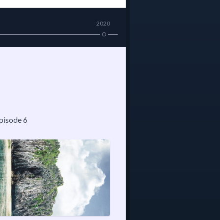
2020
épisode 6