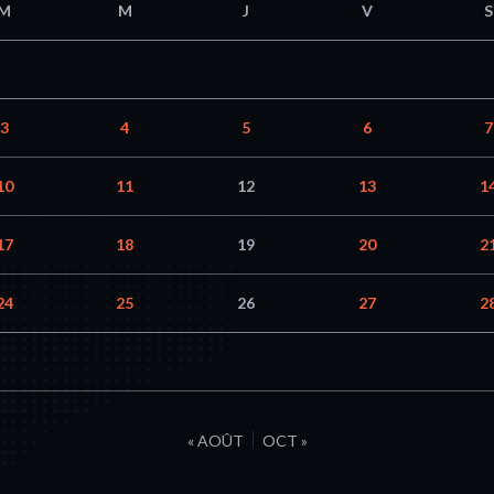
M
M
J
V
S
3
4
5
6
7
10
11
12
13
1
17
18
19
20
2
24
25
26
27
2
« AOÛT
OCT »