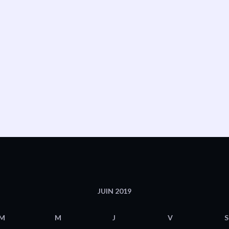
JUIN 2019
M
M
J
V
S