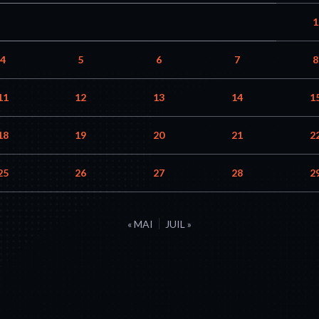
1
4
5
6
7
8
11
12
13
14
1
18
19
20
21
2
25
26
27
28
2
« MAI
JUIL »