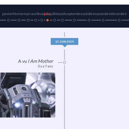
janvier
février
mars
avril
mai
juin
juillet
août
septembre
octobre
novembre
décembre
15 JUIN 2019
A vu
I Am Mother
il y a 7 ans