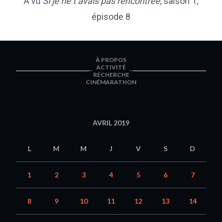
A vu
Si je ne t’avais pas rencontrée
, saison 1,
épisode 8
À PROPOS
ACTIVITÉ
RECHERCHE
CINÉMARATHON
AVRIL 2019
L
M
M
J
V
S
D
1
2
3
4
5
6
7
8
9
10
11
12
13
14