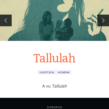
Tallulah
3 AOÛT 2016
CINÉMA
A vu
Tallulah
À PROPOS