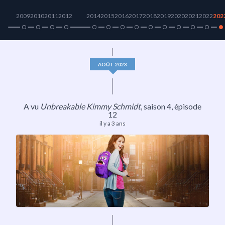
2009
2010
2011
2012
2014
2015
2016
2017
2018
2019
2020
2021
2022
202
AOÛT 2023
A vu
Unbreakable Kimmy Schmidt
,
saison 4
, épisode
12
il y a 3 ans