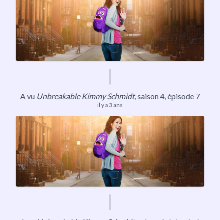
A vu
Unbreakable Kimmy Schmidt
,
saison 4
, épisode 7
il y a 3 ans