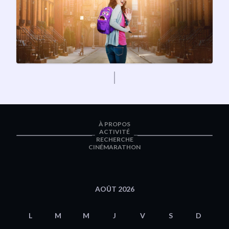
À PROPOS
ACTIVITÉ
RECHERCHE
CINÉMARATHON
AOÛT 2026
L
M
M
J
V
S
D