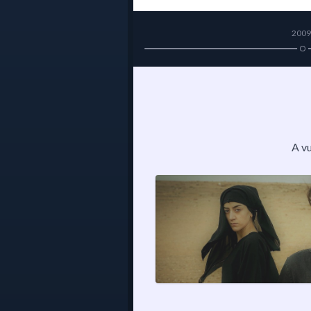
2009
A v