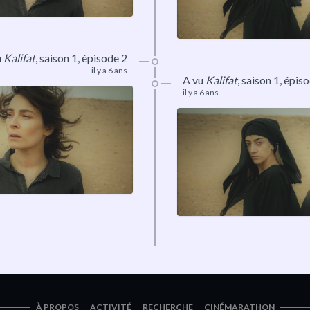
u
Kalifat
,
saison 1
, épisode 2
il y a 6 ans
A vu
Kalifat
,
saison 1
, épis
il y a 6 ans
À PROPOS
ACTIVITÉ
RECHERCHE
CINÉMARATHON