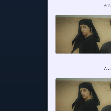
A v
A v