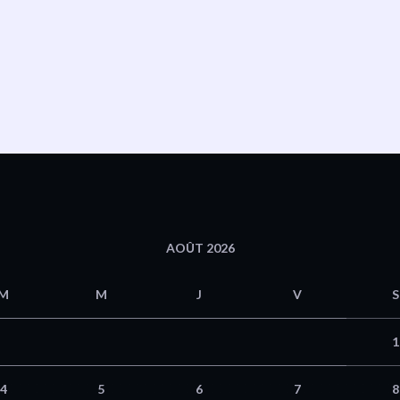
AOÛT 2026
M
M
J
V
S
1
4
5
6
7
8