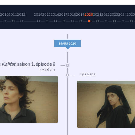
2010
2011
2012
2014
2015
2016
2017
2018
2019
2020
2021
2022
2023
2024
2025
MARS 2020
u
Kalifat
,
saison 1
, épisode 8
il y a 6 ans
il y a 6 ans