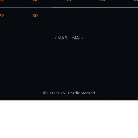
29
30
« MAR
MAI »
©2009-2026 − Charlie Merland