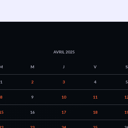
AVRIL 2025
M
M
J
V
S
1
2
3
4
5
8
9
10
11
1
15
16
17
18
1
22
23
24
25
2