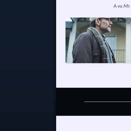
A vu
Mr.