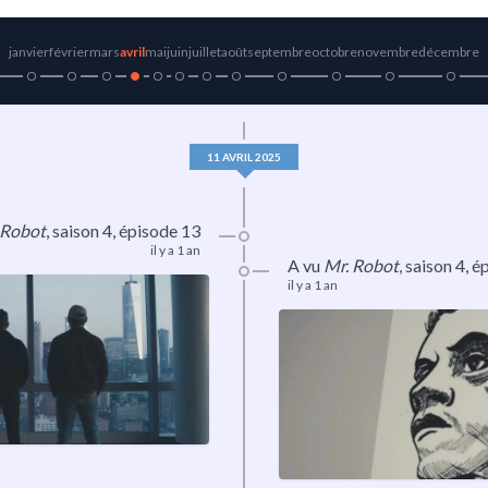
janvier
février
mars
avril
mai
juin
juillet
août
septembre
octobre
novembre
décembre
11 AVRIL 2025
 Robot
,
saison 4
, épisode 13
il y a 1 an
A vu
Mr. Robot
,
saison 4
, é
il y a 1 an