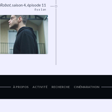
 Robot
,
saison 4
, épisode 11
il y a 1 an
À PROPOS
ACTIVITÉ
RECHERCHE
CINÉMARATHON