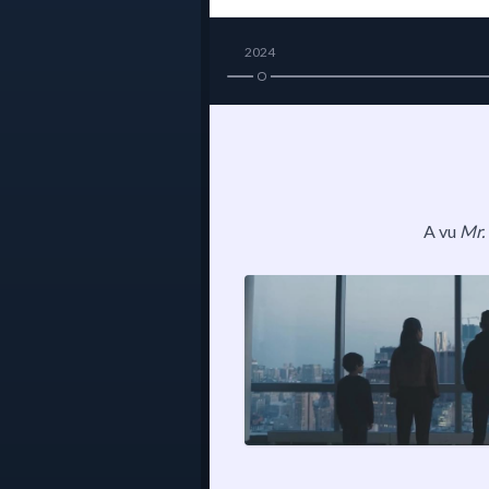
2024
A vu
Mr.