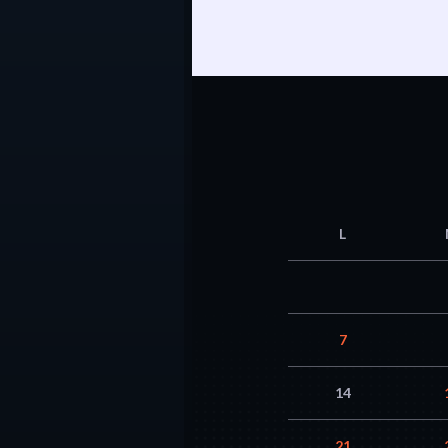
L
7
14
21