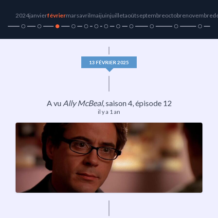
2024
janvier
février
mars
avril
mai
juin
juillet
août
septembre
octobre
novembre
d
13 FÉVRIER 2025
A vu
Ally McBeal
,
saison 4
, épisode 12
il y a 1 an