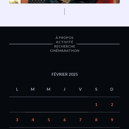
À PROPOS
ACTIVITÉ
RECHERCHE
CINÉMARATHON
FÉVRIER 2025
L
M
M
J
V
S
D
1
2
3
4
5
6
7
8
9