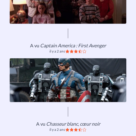
A vu
Captain America : First Avenger
il y a 2 ans
A vu
Chasseur blanc, cœur noir
il y a 2 ans