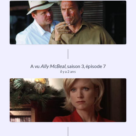
A vu
Ally McBeal
,
saison 3
, épisode 7
il y a 2 ans