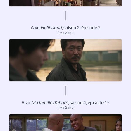
A vu
Hellbound
,
saison 2
, épisode 2
il y a 2 ans
A vu
Ma famille d’abord
, saison 4, épisode 15
il y a 2 ans