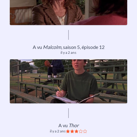
A vu
Malcolm
,
saison 5
, épisode 12
il y a 2 ans
A vu
Thor
il y a 2 ans