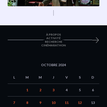
À PROPOS
ACTIVITÉ
RECHERCHE
CINÉMARATHON
OCTOBRE 2024
L
M
M
J
V
S
D
1
2
3
4
5
6
7
8
9
10
11
12
13