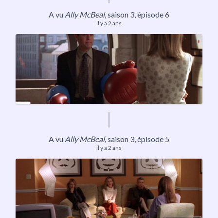
A vu
Ally McBeal
,
saison 3
, épisode 6
il y a 2 ans
A vu
Ally McBeal
,
saison 3
, épisode 5
il y a 2 ans