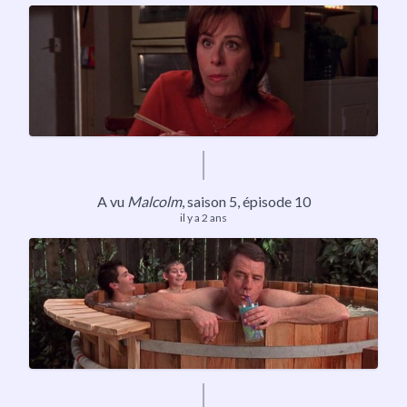
A vu
Malcolm
,
saison 5
, épisode 10
il y a 2 ans