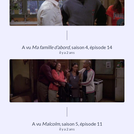
A vu
Ma famille d’abord
, saison 4, épisode 14
il y a 2 ans
A vu
Malcolm
,
saison 5
, épisode 11
il y a 2 ans