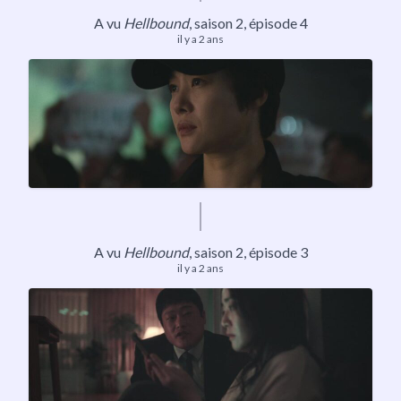
A vu
Hellbound
,
saison 2
, épisode 4
il y a 2 ans
A vu
Hellbound
,
saison 2
, épisode 3
il y a 2 ans