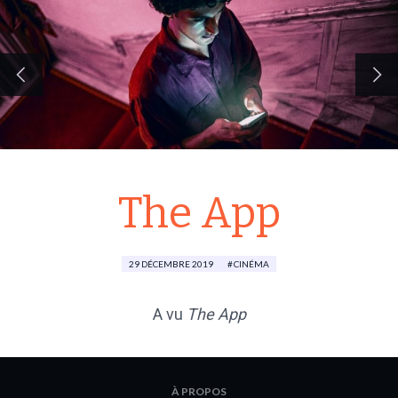
The App
29 DÉCEMBRE 2019
CINÉMA
A vu
The App
À PROPOS