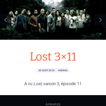
Lost 3×11
30 AOÛT 2019
SÉRIES
A vu
Lost
,
saison 3
, épisode 11
À PROPOS