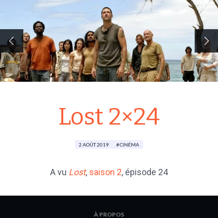
Lost 2×24
2 AOÛT 2019
CINÉMA
A vu
Lost
,
saison 2
, épisode 24
À PROPOS