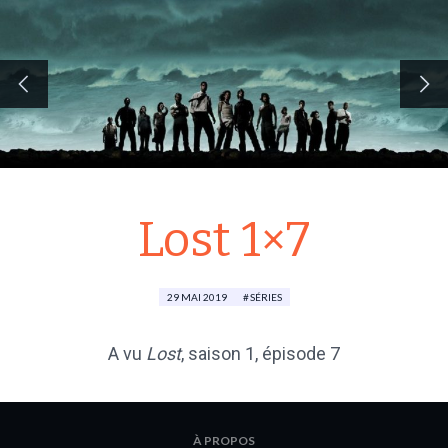
Lost 1×7
29 MAI 2019
SÉRIES
A vu
Lost
,
saison 1
, épisode 7
À PROPOS