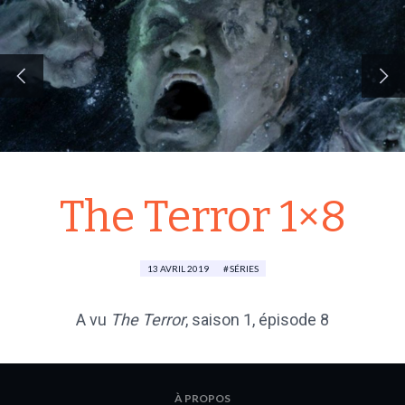
The Terror 1×8
13 AVRIL 2019
SÉRIES
A vu
The Terror
,
saison 1
, épisode 8
À PROPOS