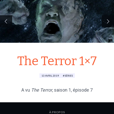
The Terror 1×7
13 AVRIL 2019
SÉRIES
A vu
The Terror
,
saison 1
, épisode 7
À PROPOS