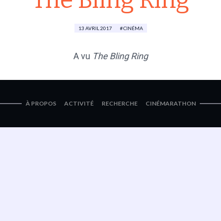
The Bling Ring
13 AVRIL 2017
CINÉMA
A vu
The Bling Ring
À PROPOS
ACTIVITÉ
RECHERCHE
CINÉMARATHON