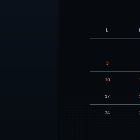
L
3
10
17
24