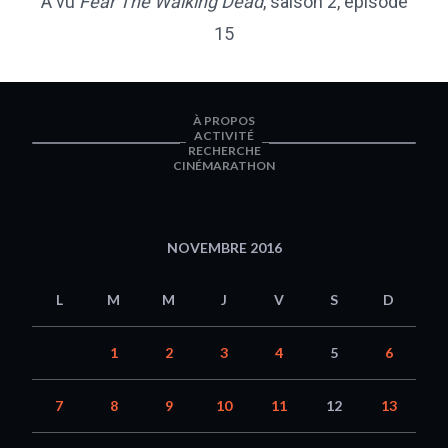
​A vu
Fear The Walking Dead
, saison 2, épisode
15
À PROPOS
ACTIVITÉ
RECHERCHE
CINÉMARATHON
NOVEMBRE 2016
L
M
M
J
V
S
D
1
2
3
4
5
6
7
8
9
10
11
12
13