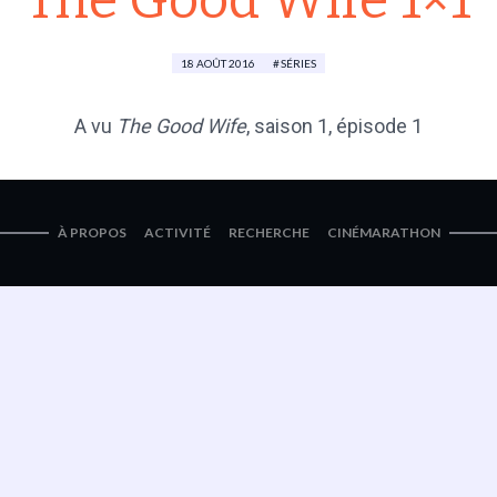
The Good Wife 1×1
18 AOÛT 2016
SÉRIES
A vu
The Good Wife
, saison 1, épisode 1
À PROPOS
ACTIVITÉ
RECHERCHE
CINÉMARATHON