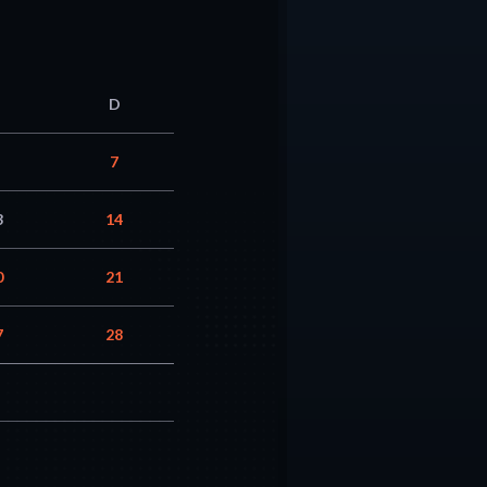
D
7
3
14
0
21
7
28