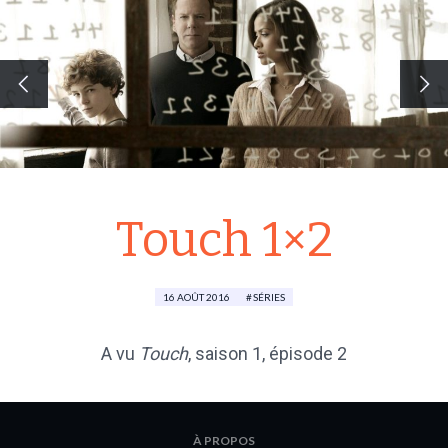
Touch 1×2
16 AOÛT 2016
SÉRIES
​​A vu
Touch
, saison 1, épisode 2
À PROPOS