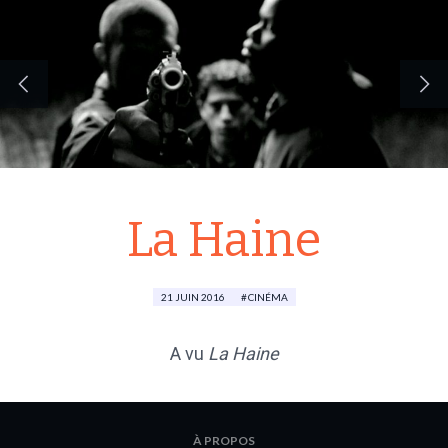
La Haine
21 JUIN 2016
CINÉMA
A vu
La Haine
À PROPOS