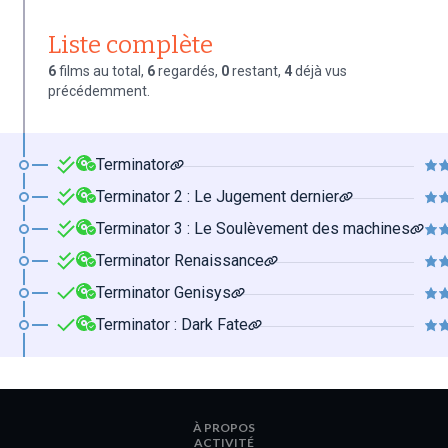
Liste complète
6
films au total,
6
regardés,
0
restant,
4
déjà vus
précédemment.
Terminator
Terminator 2 : Le Jugement dernier
Terminator 3 : Le Soulèvement des machines
Terminator Renaissance
Terminator Genisys
Terminator : Dark Fate
À PROPOS
ACTIVITÉ