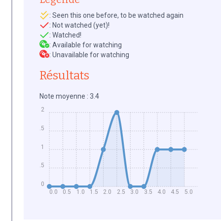
: Seen this one before, to be watched again
: Not watched (yet)!
: Watched!
: Available for watching
: Unavailable for watching
Résultats
Note moyenne : 3.4
2
1.5
1
0.5
0
0.0
0.5
1.0
1.5
2.0
2.5
3.0
3.5
4.0
4.5
5.0