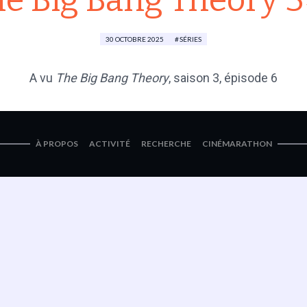
e Big Bang Theory 
30 OCTOBRE 2025
SÉRIES
A vu
The Big Bang Theory
,
saison 3
, épisode 6
À PROPOS
ACTIVITÉ
RECHERCHE
CINÉMARATHON