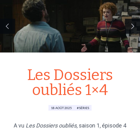
Les Dossiers
oubliés 1×4
18 AOÛT 2025
SÉRIES
A vu
Les Dossiers oubliés
,
saison 1
, épisode 4