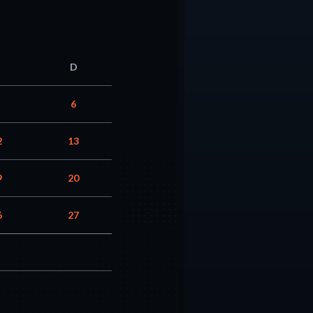
D
6
2
13
9
20
6
27