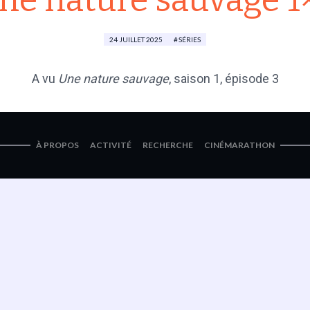
ne nature sauvage 1
24 JUILLET 2025
SÉRIES
A vu
Une nature sauvage
,
saison 1
, épisode 3
À PROPOS
ACTIVITÉ
RECHERCHE
CINÉMARATHON