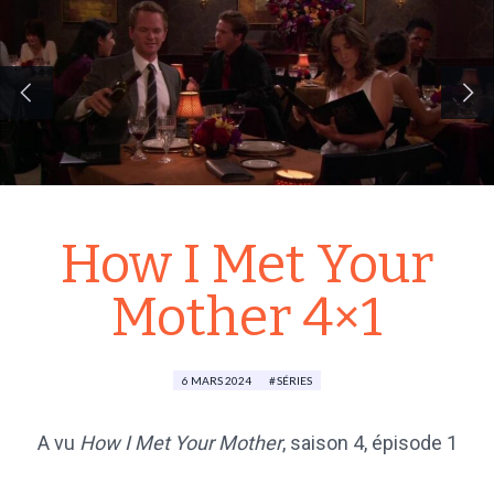
How I Met Your
Mother 4×1
6 MARS 2024
SÉRIES
A vu
How I Met Your Mother
,
saison 4
, épisode 1