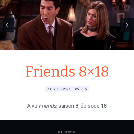
Friends 8×18
4 FÉVRIER 2024
SÉRIES
A vu
Friends
,
saison 8
, épisode 18
À PROPOS