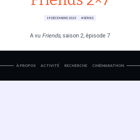
Friends 2×7
19 DÉCEMBRE 2023
SÉRIES
A vu
Friends
,
saison 2
, épisode 7
À PROPOS
ACTIVITÉ
RECHERCHE
CINÉMARATHON