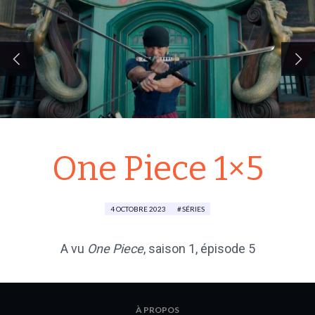
One Piece 1×5
4 OCTOBRE 2023
SÉRIES
A vu
One Piece
,
saison 1
, épisode 5
À PROPOS