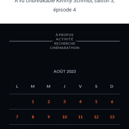
A vu
Unbreakable Kimmy Schmidt
,
saison 3
,
épisode 4
À PROPOS
ACTIVITÉ
RECHERCHE
CINÉMARATHON
AOÛT 2023
L
M
M
J
V
S
D
1
2
3
4
5
6
7
8
9
10
11
12
13