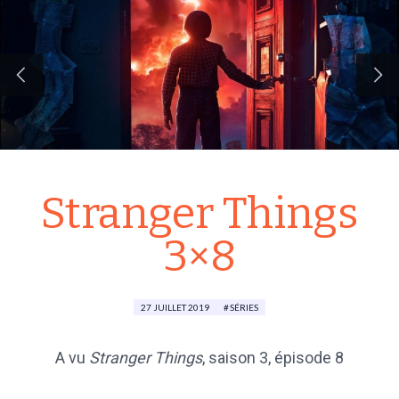
Stranger Things
3×8
27 JUILLET 2019
SÉRIES
A vu
Stranger Things
,
saison 3
, épisode 8