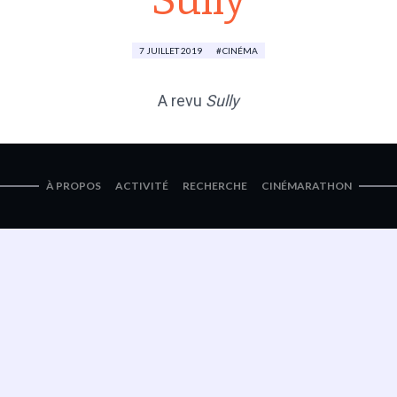
Sully
7 JUILLET 2019
CINÉMA
A revu
Sully
À PROPOS
ACTIVITÉ
RECHERCHE
CINÉMARATHON