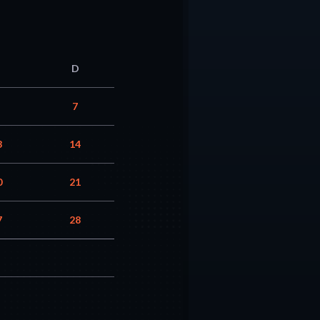
D
7
3
14
0
21
7
28