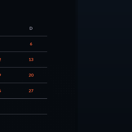
D
6
2
13
9
20
6
27