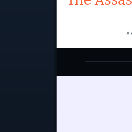
The Assas
A 