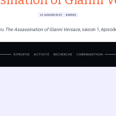
sination of Gianni V
25 JANVIER 2019
SÉRIES
vu
The Assassination of Gianni Versace
, saison 1, épisod
À PROPOS
ACTIVITÉ
RECHERCHE
CINÉMARATHON