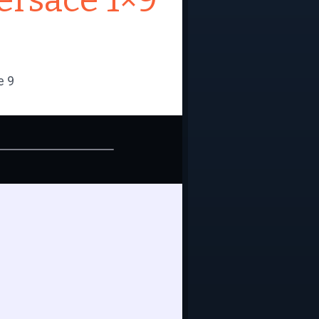
ersace 1×9
e 9