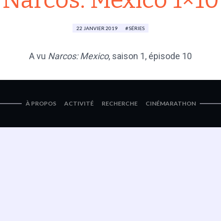
Narcos: Mexico 1×10
22 JANVIER 2019
SÉRIES
A vu
Narcos: Mexico
, saison 1, épisode 10
À PROPOS
ACTIVITÉ
RECHERCHE
CINÉMARATHON