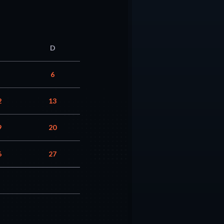
D
6
2
13
9
20
6
27