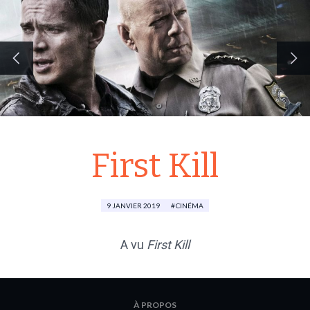
First Kill
9 JANVIER 2019
CINÉMA
A vu
First Kill
À PROPOS