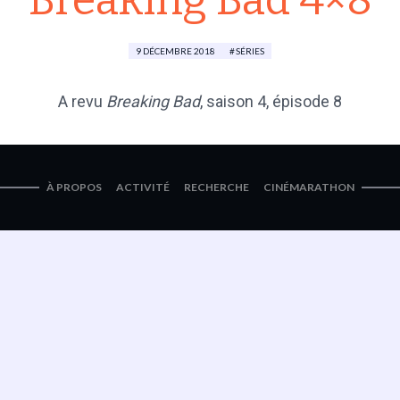
Breaking Bad 4×8
9 DÉCEMBRE 2018
SÉRIES
A revu
Breaking Bad
, saison 4, épisode 8
À PROPOS
ACTIVITÉ
RECHERCHE
CINÉMARATHON