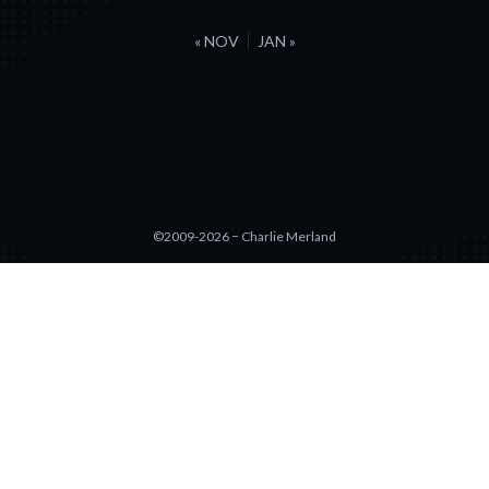
« NOV
JAN »
©2009-2026 − Charlie Merland