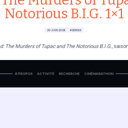
 The Murders of Tup
Notorious B.I.G. 1×1
20 JUIN 2018
SÉRIES
d: The Murders of Tupac and The Notorious B.I.G.
, saiso
À PROPOS
ACTIVITÉ
RECHERCHE
CINÉMARATHON