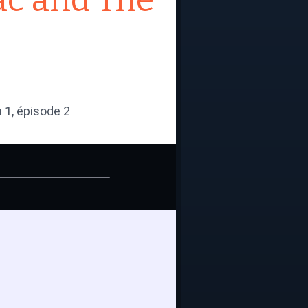
ac and The
n 1, épisode 2